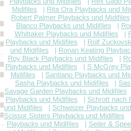
Playbacks und Midifiles
|
Rex Gildo Pl
Midifiles
|
Rita Ora Playbacks und Mid
Robert Palmer Playbacks und Midifiles
Blanco Playbacks und Midifiles
|
Ro
Whittaker Playbacks und Midifiles
|
Playbacks und Midifiles
|
Rolf Zuckovsk
und Midifiles
|
Ronan Keating Playback
Roy Black Playbacks und Midifiles
|
Ro
Playbacks und Midifiles
|
S McGrey Play
Midifiles
|
Santiano Playbacks und Midi
Sasha Playbacks und Midifiles
|
Sas
Savage Garden Playbacks und Midifiles
Playbacks und Midifiles
|
Schrott nach 
und Midifiles
|
Schweizer Playbacks und 
Scissor Sisters Playbacks und Midifiles
Playbacks und Midifiles
|
Seiler & Spee