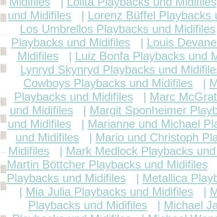
Midifiles
|
Lolita Playbacks und Midifiles
und Midifiles
|
Lorenz Büffel Playbacks u
Los Umbrellos Playbacks und Midifiles
Playbacks und Midifiles
|
Louis Devane 
Midifiles
|
Luiz Bonfa Playbacks und Mi
Lynryd Skynryd Playbacks und Midifile
Cowboys Playbacks und Midifiles
|
M
Playbacks und Midifiles
|
Marc McGrath
und Midifiles
|
Margit Sponheimer Playb
und Midifiles
|
Marianne und Michael Pla
und Midifiles
|
Mario und Christoph Pla
Midifiles
|
Mark Medlock Playbacks und M
Martin Böttcher Playbacks und Midifiles
Playbacks und Midifiles
|
Metallica Play
|
Mia Julia Playbacks und Midifiles
|
M
Playbacks und Midifiles
|
Michael Ja