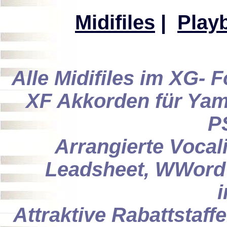
Midifiles
|
Play
Alle Midifiles im XG- 
XF Akkorden für Yam
P
Arrangierte Vocali
Leadsheet, WWord
i
Attraktive Rabattstaff