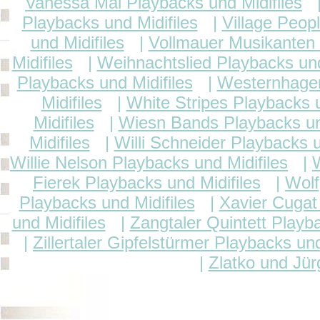
Vanessa Mai Playbacks und Midifiles
Playbacks und Midifiles
|
Village Peop
und Midifiles
|
Vollmauer Musikanten 
Midifiles
|
Weihnachtslied Playbacks und
Playbacks und Midifiles
|
Westernhagen
Midifiles
|
White Stripes Playbacks u
Midifiles
|
Wiesn Bands Playbacks und
Midifiles
|
Willi Schneider Playbacks u
Willie Nelson Playbacks und Midifiles
|
Fierek Playbacks und Midifiles
|
Wolf
Playbacks und Midifiles
|
Xavier Cugat 
und Midifiles
|
Zangtaler Quintett Playba
|
Zillertaler Gipfelstürmer Playbacks und
|
Zlatko und Jür