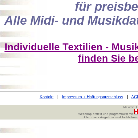
für preis
Alle Midi- und Musikda
Individuelle Textilien - Mus
finden Sie b
Kontakt
|
Impressum + Haftungsausschluss
|
AGB
Maximidi 
Webshop erstellt und programmiert mit
Alle unsere Angebote sind freibleiben